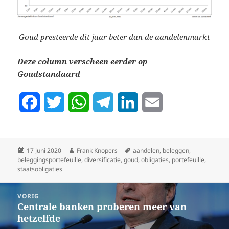
Goud presteerde dit jaar beter dan de aandelenmarkt
Deze column verscheen eerder op
Goudstandaard
F
T
W
T
L
E
a
w
h
e
i
m
c
i
a
l
n
a
Geplaatst
Auteur
Tags
17 juni 2020
Frank Knopers
aandelen
,
beleggen
,
op
beleggingsportefeuille
,
diversificatie
,
goud
,
obligaties
,
portefeuille
,
e
t
t
e
k
i
staatsobligaties
b
t
s
g
e
l
Bericht
VORIG
navigatie
o
e
A
r
d
Centrale banken proberen meer van
Vorig
hetzelfde
bericht:
o
r
p
a
I