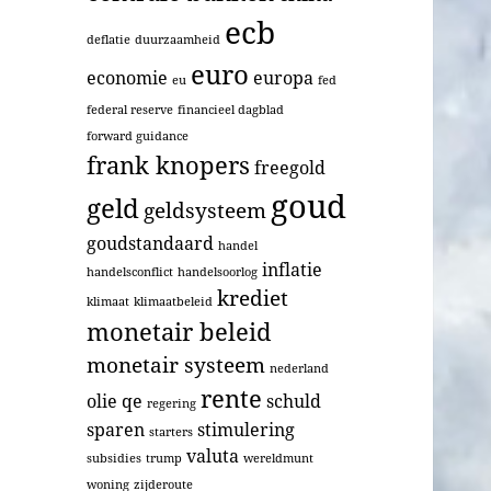
ecb
deflatie
duurzaamheid
euro
economie
europa
eu
fed
federal reserve
financieel dagblad
forward guidance
frank knopers
freegold
goud
geld
geldsysteem
goudstandaard
handel
inflatie
handelsconflict
handelsoorlog
krediet
klimaat
klimaatbeleid
monetair beleid
monetair systeem
nederland
rente
olie
qe
schuld
regering
sparen
stimulering
starters
valuta
subsidies
trump
wereldmunt
woning
zijderoute