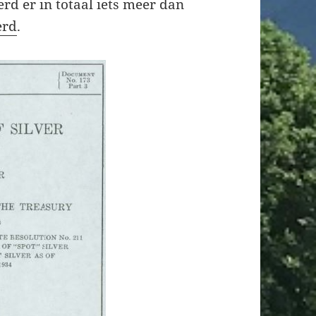
rd er in totaal iets meer dan
erd
.