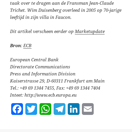
taak over te dragen aan de Fransman Jean-Claude
Trichet. Wim Duisenberg overleed in 2005 op 70-jarige
leeftijd in zijn villa in Faucon.
Dit artikel verscheen eerder op
Marketupdate
Bron
:
ECB
European Central Bank
Directorate Communications
Press and Information Division
Kaiserstrasse 29, D-60311 Frankfurt am Main
Tel.: +49 69 1344 7455, Fax: +49 69 1344 7404
Inteet: http://www.ecb.europa.eu
F
T
W
T
L
E
a
w
h
e
i
m