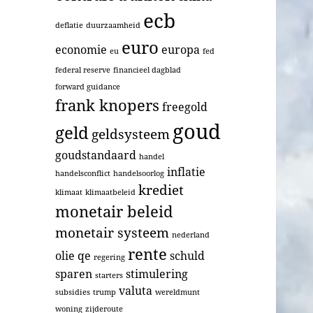
ecb
deflatie
duurzaamheid
euro
economie
europa
eu
fed
federal reserve
financieel dagblad
forward guidance
frank knopers
freegold
goud
geld
geldsysteem
goudstandaard
handel
inflatie
handelsconflict
handelsoorlog
krediet
klimaat
klimaatbeleid
monetair beleid
monetair systeem
nederland
rente
olie
qe
schuld
regering
sparen
stimulering
starters
valuta
subsidies
trump
wereldmunt
woning
zijderoute