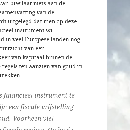
van btw laat niets aan de
samenvatting
van de
rdt uitgelegd dat men op deze
ncieel instrument wil
ud in veel Europese landen nog
ruitzicht van een
keer van kapitaal binnen de
 regels ten aanzien van goud in
 trekken.
 financieel instrument te
jn een fiscale vrijstelling
oud. Voorheen viel
fiscale regime. Op basis